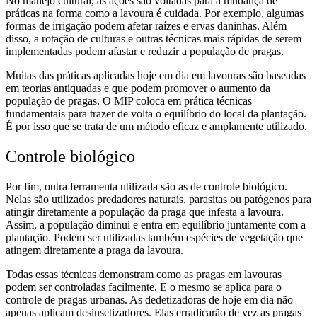
No manejo cultural, as ações são voltadas para a mudança de
práticas na forma como a lavoura é cuidada. Por exemplo, algumas
formas de irrigação podem afetar raízes e ervas daninhas. Além
disso, a rotação de culturas e outras técnicas mais rápidas de serem
implementadas podem afastar e reduzir a população de pragas.
Muitas das práticas aplicadas hoje em dia em lavouras são baseadas
em teorias antiquadas e que podem promover o aumento da
população de pragas. O MIP coloca em prática técnicas
fundamentais para trazer de volta o equilíbrio do local da plantação.
É por isso que se trata de um método eficaz e amplamente utilizado.
Controle biológico
Por fim, outra ferramenta utilizada são as de controle biológico.
Nelas são utilizados predadores naturais, parasitas ou patógenos para
atingir diretamente a população da praga que infesta a lavoura.
Assim, a população diminui e entra em equilíbrio juntamente com a
plantação. Podem ser utilizadas também espécies de vegetação que
atingem diretamente a praga da lavoura.
Todas essas técnicas demonstram como as pragas em lavouras
podem ser controladas facilmente. E o mesmo se aplica para o
controle de pragas urbanas. As dedetizadoras de hoje em dia não
apenas aplicam desinsetizadores. Elas erradicarão de vez as pragas